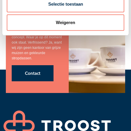
Selectie toestaan
Zullen we snel
kennis maken?
Wij bedienen alle commerciële
Weigeren
mkb-ondernemingen met ons
verfrissende accountancy-
concept. Waar je op dit moment
ook staat. Verfrissend? Ja, want
wij zijn geen kantoor van grijze
muizen en gekleurde
stropdassen.
Contact