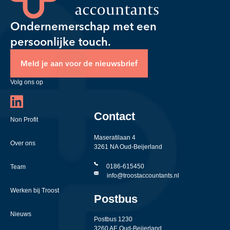
Ondernemerschap met een
persoonlijke touch.
Meld je aan voor de nieuwsbrief
Volg ons op
Contact
Non Profit
Maseratilaan 4
Over ons
3261 NA Oud-Beijerland
0186-615450
Team
info@troostaccountants.nl
Werken bij Troost
Postbus
Nieuws
Postbus 1230
3260 AE Oud-Beijerland