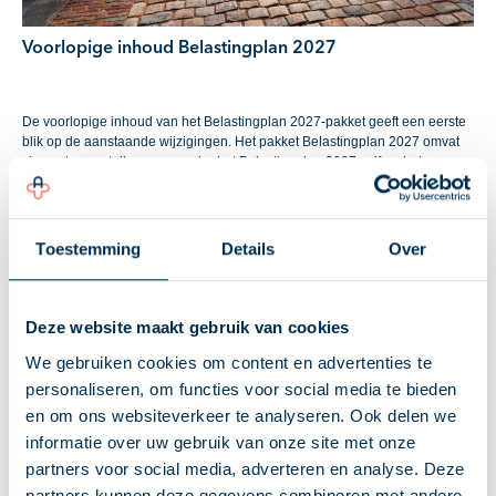
Voorlopige inhoud Belastingplan 2027
De voorlopige inhoud van het Belastingplan 2027-pakket geeft een eerste
blik op de aanstaande wijzigingen. Het pakket Belastingplan 2027 omvat
vier wetsvoorstellen, waaronder het Belastingplan 2027 zelf en het
wetsvoorstel Overige Fiscale Maatregelen 2027, dat technische
aanpassingen bevat zonder budgettaire gevolgen. Daarnaast zijn er
wetsvoorstellen voor veiligehavenregels Wet minimumbelasting 2024 en
fiscale stimulering van startups en scale-ups.
Toestemming
Details
Over
Overdrachtsbelasting en btw
De overdrachtsbelasting voor particuliere investeerders daalt van 8% naar
7% per 1 januari 2027 voor woningen waarin de verkrijger niet zelf
Deze website maakt gebruik van cookies
duurzaam gaat wonen. Ook komt er een nieuwe vrijstelling in de
overdrachtsbelasting voor woningcorporaties die DAEB-woningen aan
We gebruiken cookies om content en advertenties te
elkaar overdragen. Het lage btw-tarief voor sierteeltproducten stijgt van 9%
personaliseren, om functies voor social media te bieden
naar het algemene btw-tarief van 21% per 1 januari 2028.
en om ons websiteverkeer te analyseren. Ook delen we
Aftrekposten en accijnzen
informatie over uw gebruik van onze site met onze
De aftrek van uitgaven voor specifieke zorgkosten wordt afgeschaft per
partners voor social media, adverteren en analyse. Deze
2028. De startersaftrek wordt per 1 januari 2027 verlaagd en per 1 januari
2028 volledig afgeschaft. De onbelaste reiskostenvergoeding stijgt met €
partners kunnen deze gegevens combineren met andere