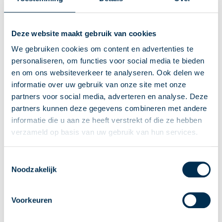
Uitstel bedrag ineens naar 1 januari 2029
Deze website maakt gebruik van cookies
We gebruiken cookies om content en advertenties te
Het kabinet stelt de invoering van het keuzerecht bedrag ineens opnieuw
personaliseren, om functies voor social media te bieden
uit. De beoogde ingangsdatum van 1 juli 2026 wordt verschoven naar 1
en om ons websiteverkeer te analyseren. Ook delen we
januari 2029. De pensioensector staat voor een grote opgave door de
overgang naar het nieuwe pensioenstelsel. Uitvoerders hebben
informatie over uw gebruik van onze site met onze
aangegeven dat de gelijktijdige invoering van zowel de stelseltransitie als
partners voor social media, adverteren en analyse. Deze
het keuzerecht bedrag ineens te zwaar drukt op hun capaciteit.
partners kunnen deze gegevens combineren met andere
informatie die u aan ze heeft verstrekt of die ze hebben
02-04-2026
verzameld op basis van uw gebruik van hun services.
Troost Accountants
Toestemmingsselectie
Noodzakelijk
Voorkeuren