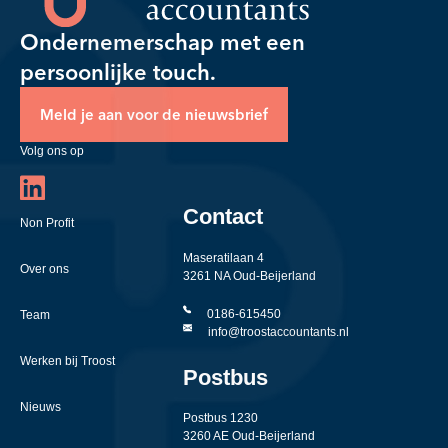
Ondernemerschap met een
persoonlijke touch.
Meld je aan voor de nieuwsbrief
Volg ons op
Contact
Non Profit
Maseratilaan 4
Over ons
3261 NA Oud-Beijerland
0186-615450
Team
info@troostaccountants.nl
Werken bij Troost
Postbus
Nieuws
Postbus 1230
3260 AE Oud-Beijerland