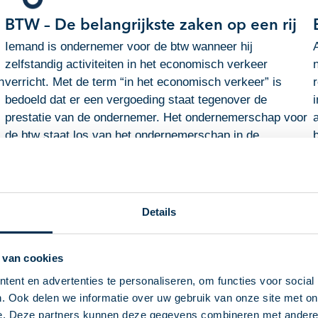
BTW – De belangrijkste zaken op een rij
Iemand is ondernemer voor de btw wanneer hij
zelfstandig activiteiten in het economisch verkeer
n
verricht. Met de term “in het economisch verkeer” is
bedoeld dat er een vergoeding staat tegenover de
prestatie van de ondernemer. Het ondernemerschap voor
de btw staat los van het ondernemerschap in de
inkomstenbelasting. Een ondernemer moet btw in
u
rekening brengen over de levering van producten en
diensten die hij verricht.
Details
Download PDF
 van cookies
ent en advertenties te personaliseren, om functies voor social
. Ook delen we informatie over uw gebruik van onze site met on
e. Deze partners kunnen deze gegevens combineren met andere i