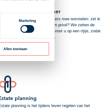
Auto van de ondernemer
Het is dé vraag waar ondernemers mee worstelen: zet ik
Marketing
de auto op de zaak of rijd ik hem privé? We zetten de
voor- en nadelen overzichtelijk voor u op een rijtje, zodat
u een goede keuze kunt maken.
Download PDF
Alles toestaan
Estate planning
Estate planning is het tijdens leven regelen van het