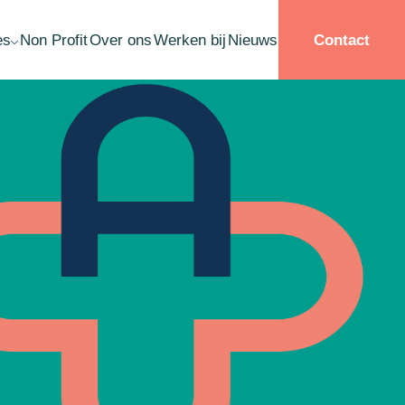
es
Non Profit
Over ons
Werken bij
Nieuws
Contact
llisement Schuldsanering
ardebepaling
ername
structurering
ate planning
ichting