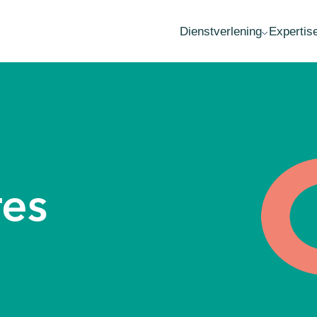
Dienstverlening
Expertis
MKB advies
Fai
Accountancy
Wa
Administratie
Ov
Belastingadvies
Her
Audit
Est
Loonadministratie
Opr
es