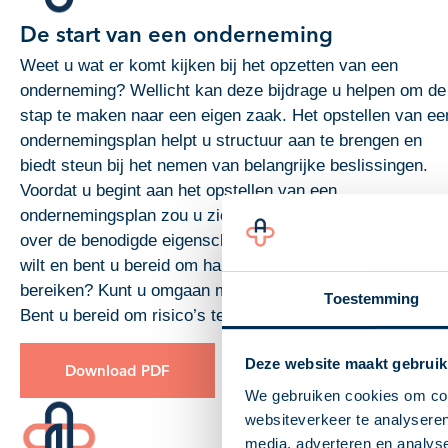
De start van een onderneming
Weet u wat er komt kijken bij het opzetten van een
onderneming? Wellicht kan deze bijdrage u helpen om de
stap te maken naar een eigen zaak. Het opstellen van ee
ondernemingsplan helpt u structuur aan te brengen en
biedt steun bij het nemen van belangrijke beslissingen.
Voordat u begint aan het opstellen van een
ondernemingsplan zou u zich eens moeten afvragen of u
over de benodigde eigenschappen beschikt. Weet u wat 
wilt en bent u bereid om hard te werken om uw doelen te
bereiken? Kunt u omgaan met tegenslag en onzekerheid?
Toestemming
Bent u bereid om risico’s te nemen?
Deze website maakt gebruik
Download PDF
We gebruiken cookies om cont
websiteverkeer te analyseren
media, adverteren en analys