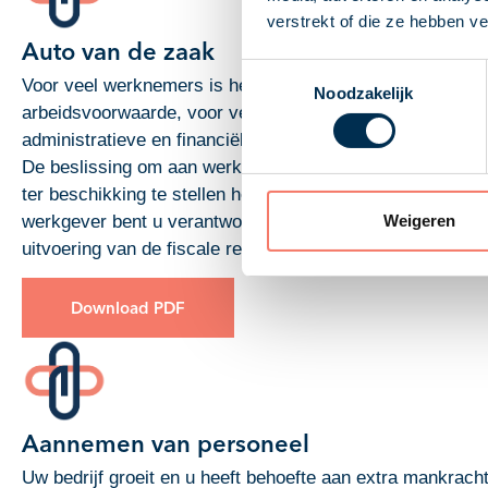
verstrekt of die ze hebben v
Auto van de zaak
Toestemmingsselectie
Voor veel werknemers is het een belangrijke
Noodzakelijk
arbeidsvoorwaarde, voor veel werkgevers een
administratieve en financiële last: de auto van de zaak.
De beslissing om aan werknemers een auto van de zaak
ter beschikking te stellen heeft nogal wat gevolgen. Als
werkgever bent u verantwoordelijk voor een juiste
Weigeren
uitvoering van de fiscale regels.
Download PDF
Aannemen van personeel
Uw bedrijf groeit en u heeft behoefte aan extra mankracht