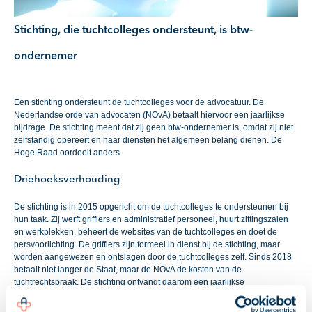
Stichting, die tuchtcolleges ondersteunt, is btw-
ondernemer
Een stichting ondersteunt de tuchtcolleges voor de advocatuur. De
Nederlandse orde van advocaten (NOvA) betaalt hiervoor een jaarlijkse
bijdrage. De stichting meent dat zij geen btw-ondernemer is, omdat zij niet
zelfstandig opereert en haar diensten het algemeen belang dienen. De
Hoge Raad oordeelt anders.
Driehoeksverhouding
De stichting is in 2015 opgericht om de tuchtcolleges te ondersteunen bij
hun taak. Zij werft griffiers en administratief personeel, huurt zittingszalen
en werkplekken, beheert de websites van de tuchtcolleges en doet de
persvoorlichting. De griffiers zijn formeel in dienst bij de stichting, maar
worden aangewezen en ontslagen door de tuchtcolleges zelf. Sinds 2018
betaalt niet langer de Staat, maar de NOvA de kosten van de
tuchtrechtspraak. De stichting ontvangt daarom een jaarlijkse
kostendekkende bijdrage van de NOvA. Aan de tuchtcolleges brengt zij
niets in rekening.