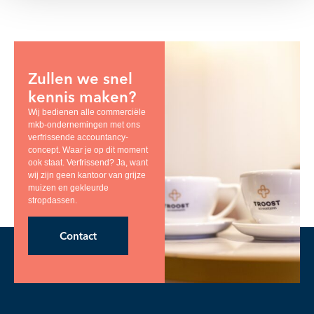
Zullen we snel
kennis maken?
Wij bedienen alle commerciële
mkb-ondernemingen met ons
verfrissende accountancy-
concept. Waar je op dit moment
ook staat. Verfrissend? Ja, want
wij zijn geen kantoor van grijze
muizen en gekleurde
stropdassen.
Contact