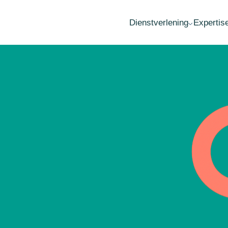
Dienstverlening
Expertis
MKB advies
Fai
Accountancy
Wa
Administratie
Ov
Belastingadvies
Her
Audit
Est
Loonadministratie
Opr