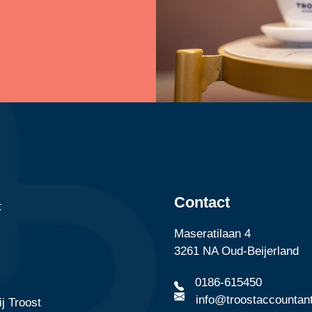
Contact
t
Maseratilaan 4
3261 NA Oud-Beijerland
0186-615450
info@troostaccountant
j Troost