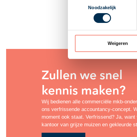
Toestemmingsselectie
Noodzakelijk
Weigeren
Zullen we snel
kennis maken?
Wij bedienen alle commerciële mkb-onde
ons verfrissende accountancy-concept. Wa
moment ook staat. Verfrissend? Ja, want w
kantoor van grijze muizen en gekleurde s