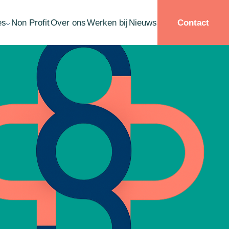
es
Non Profit
Over ons
Werken bij
Nieuws
Contact
llisement Schuldsanering
ardebepaling
ername
structurering
ate planning
ichting