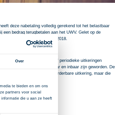
eeft deze nabetaling volledig gerekend tot het belastbaar
hij een bedrag terugbetalen aan het UWV. Gelet op de
over de jaren 2007 tot en met 2018.
an de voorgaande jaren. Loon of periodieke uitkeringen
Over
gend zijn geworden of vorderbaar en inbaar zijn geworden. De
bestond dus weliswaar een vorderbare uitkering, maar die
end.
 media te bieden en om ons
ze partners voor social
nformatie die u aan ze heeft