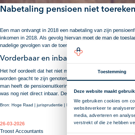
Nabetaling pensioen niet toereken
Een man ontvangt in 2018 een nabetaling van zijn pensioenf
inkomen in 2018. Als gevolg hiervan moet de man de toeslag
nadelige gevolgen van de toerekening van de nabetaling aan 
Vorderbaar en inbaar
Het hof oordeelt dat het niet mogelijk is om de nabetaling 
Toestemming
worden geacht te zijn genoten op het tijdstip dat deze zijn 
man heeft de pensioenuitkering pas in 2018 aangevraagd en
Deze website maakt gebruik
was nog niet direct inbaar. De inspecteur heeft de nabetali
We gebruiken cookies om cont
Bron: Hoge Raad | jurisprudentie | ECLI:NL:HR:2026:358 en ECLI:N
websiteverkeer te analyseren
media, adverteren en analys
verstrekt of die ze hebben v
26-03-2026
Troost Accountants