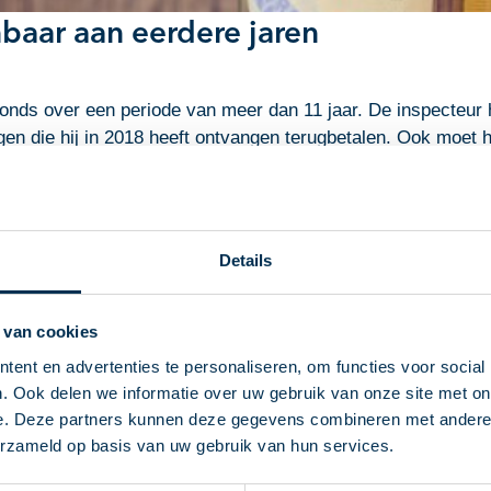
baar aan eerdere jaren
onds over een periode van meer dan 11 jaar. De inspecteur h
en die hij in 2018 heeft ontvangen terugbetalen. Ook moet 
het jaar 2018, wil de man dat de nabetaling wordt verdeeld 
uit het inkomen van 2018 te halen en alsnog toe te rekenen a
Details
ontvangen, verrekend, ter beschikking zijn gesteld, rentedra
 ook pas in 2018 toegewezen gekregen. In de eerdere jaren 
 van cookies
ng daarom terecht tot het belastbaar inkomen van 2018 gerek
ent en advertenties te personaliseren, om functies voor social
L:GHDHA:2024:462 | 05-03-2026
. Ook delen we informatie over uw gebruik van onze site met on
e. Deze partners kunnen deze gegevens combineren met andere i
erzameld op basis van uw gebruik van hun services.