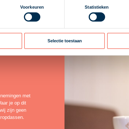
Voorkeuren
Statistieken
Selectie toestaan
rnemingen met
ar je op dit
ij zijn geen
tropdassen.