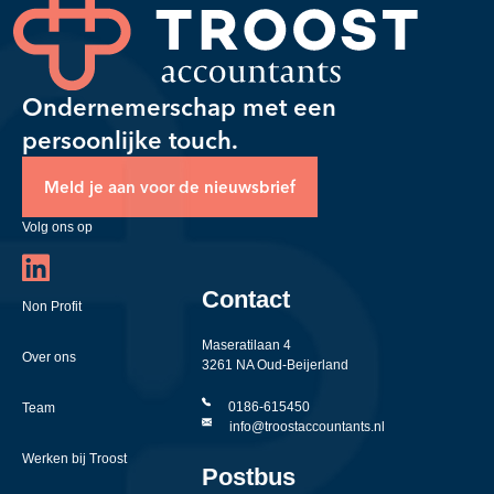
Ondernemerschap met een
persoonlijke touch.
Meld je aan voor de nieuwsbrief
Volg ons op
Contact
Non Profit
Maseratilaan 4
Over ons
3261 NA Oud-Beijerland
0186-615450
Team
info@troostaccountants.nl
Werken bij Troost
Postbus