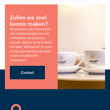
Zullen we snel
kennis maken?
Wij bedienen alle commerciële
mkb-ondernemingen met ons
verfrissende accountancy-
concept. Waar je op dit moment
ook staat. Verfrissend? Ja, want
wij zijn geen kantoor van grijze
muizen en gekleurde
stropdassen.
Contact