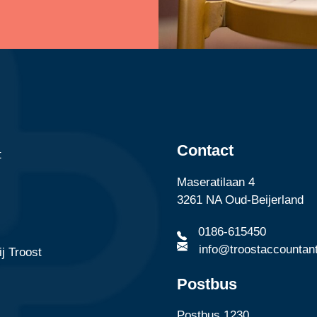
Contact
t
Maseratilaan 4
3261 NA Oud-Beijerland
0186-615450
info@troostaccountant
j Troost
Postbus
Postbus 1230