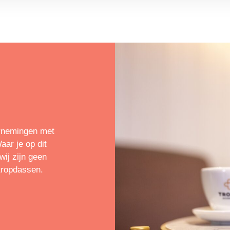
rnemingen met
ar je op dit
ij zijn geen
tropdassen.