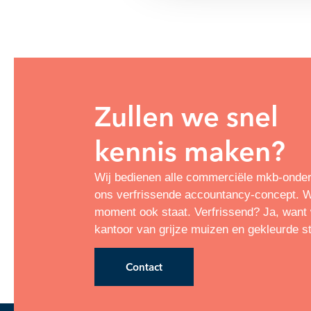
Zullen we snel
kennis maken?
Wij bedienen alle commerciële mkb-onde
ons verfrissende accountancy-concept. Wa
moment ook staat. Verfrissend? Ja, want w
kantoor van grijze muizen en gekleurde s
Contact