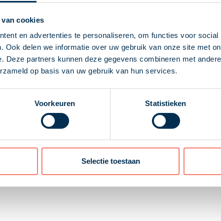
 van cookies
ent en advertenties te personaliseren, om functies voor social
gifte vergelijken met de gegevens in het dossier, waaronder
. Ook delen we informatie over uw gebruik van onze site met on
ten twijfelen aan de juistheid van het aangegeven ondernemin
e. Deze partners kunnen deze gegevens combineren met andere i
e laten begaat hij een ambtelijk verzuim. Dat sluit navorde
erzameld op basis van uw gebruik van hun services.
Voorkeuren
Statistieken
aar aanleiding van de query wél tot onderzoek overging. Die 
 niet in te zien waarom de query wel aanleiding gaf tot onde
as nog niet definitief opgelegd toen de inspecteur het onderz
Selectie toestaan