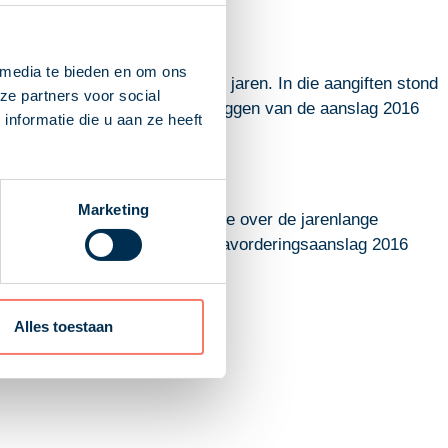
 media te bieden en om ons
 de aangiften van voorgaande jaren. In die aangiften stond
ze partners voor social
gsverlies. Hij had vóór het opleggen van de aanslag 2016
nformatie die u aan ze heeft
ring uit.
Marketing
query bevatte dezelfde informatie over de jarenlange
rzoek en de aangiften niet. De navorderingsaanslag 2016
oek startte.
Alles toestaan