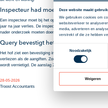
Inspecteur had moeten twijfelen
Deze website maakt gebruik
We gebruiken cookies om cont
Een inspecteur moet bij het opleggen van een aanslag de aan
websiteverkeer te analyseren
jaar na jaar verlies. De inspecteur had in redelijkheid moe
media, adverteren en analys
nader onderzoek moeten doen. Door het nadere onderzoek na t
verstrekt of die ze hebben v
Query bevestigt het verzuim
Toestemmingsselectie
Noodzakelijk
Het hof ziet een bevestiging in het feit dat de inspecteur n
verliezen als de aangiften. Zonder afdoende verklaring valt
wordt vernietigd. De aanslag 2017 blijft in stand, want die w
Weigeren
28-05-2026
Troost Accountants