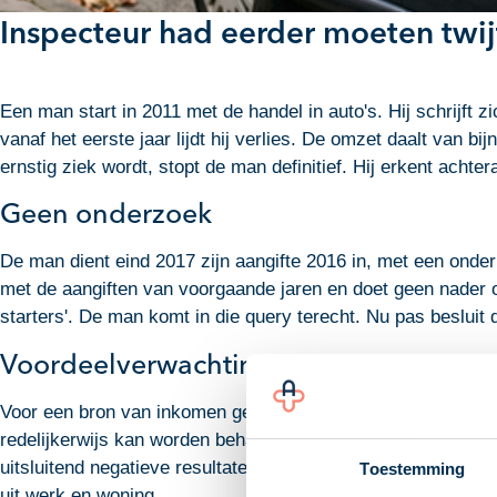
Inspecteur had eerder moeten twij
Een man start in 2011 met de handel in auto's. Hij schrijft z
vanaf het eerste jaar lijdt hij verlies. De omzet daalt van 
ernstig ziek wordt, stopt de man definitief. Hij erkent acht
Geen onderzoek
De man dient eind 2017 zijn aangifte 2016 in, met een ondern
met de aangiften van voorgaande jaren en doet geen nader on
starters'. De man komt in die query terecht. Nu pas besluit
Voordeelverwachting
Voor een bron van inkomen gelden drie vereisten: deelname
redelijkerwijs kan worden behaald. Aan de eerste twee verei
uitsluitend negatieve resultaten behaald bij een omzet die d
Toestemming
uit werk en woning.