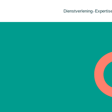
Dienstverlening
Expertis
MKB advies
Fai
Accountancy
Wa
Administratie
Ov
Belastingadvies
Her
Audit
Est
Loonadministratie
Opr