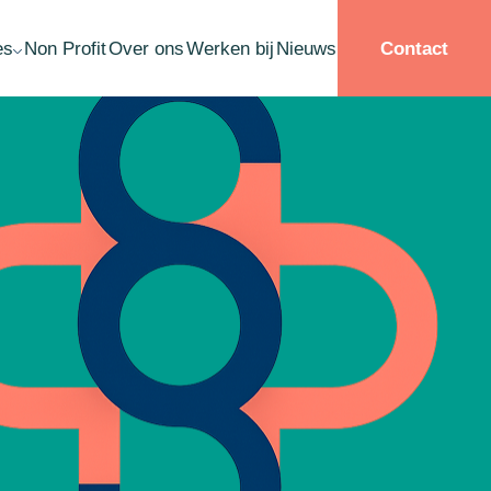
es
Non Profit
Over ons
Werken bij
Nieuws
Contact
llisement Schuldsanering
ardebepaling
ername
structurering
ate planning
ichting