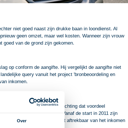
chter niet goed naast zijn drukke baan in loondienst. Al
 er opnieuw geen omzet, maar wel kosten. Wanneer zijn vrouw
echt goed van de grond zijn gekomen.
g op conform de aangifte. Hij vergelijkt de aangifte niet
andelijke query vanuit het project 'bronbeoordeling en
 van inkomen.
ehalen en de objectieve verwachting dat voordeel
ordeelverwachting ontbreekt. Vanaf de start in 2011 zijn
 inkomen. De verliezen zijn niet aftrekbaar van het inkomen
Over