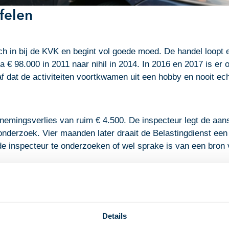
felen
ich in bij de KVK en begint vol goede moed. De handel loopt e
bijna € 98.000 in 2011 naar nihil in 2014. In 2016 en 2017 is
eraf dat de activiteiten voortkwamen uit een hobby en nooit 
emingsverlies van ruim € 4.500. De inspecteur legt de aansla
derzoek. Vier maanden later draait de Belastingdienst een l
 de inspecteur te onderzoeken of wel sprake is van een bron
 aan het economisch verkeer, het oogmerk om voordeel te b
sten is voldaan. Maar het hof oordeelt dat een objectieve vo
aalde tot nihil. De activiteiten vormen daarom geen bron van
Details