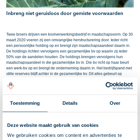
Inbreng niet geruisloos door gemiste voorwaarden
Twee broers drijven een koolverwerkingsbedrijf in maatschapsvorm. Op 30
maart 2020 voeren zij een omvangrijke herstructurering door. Ieder richt
een persoonlijke holding op en brengt zijn maatschapsaandeel daarin in.
De holdings richten vervolgens een gezamenlijke bv op waarin zij ieder
50% van de aandelen houden. De holdings brengen vervolgens hun
maatschapsaandeel in die gezamenlijke bv in. Die bv richt op haar beurt
een werk-bv op en brengt de onderneming daarin in. Het bedrijfspand met
stille reserves blijft achter in de gezamenlijke bv. Dit alles gebeurt op
dezelfde dag.
Geheel van rechtshandelingen
Toestemming
Details
Over
De inspecteur wijst het verzoek om geruisloze omzetting af. De inbreng
maakt deel uit van een geheel van rechtshandelingen, gericht op
overdracht van de onderneming. De geruisloze omzetting vereist dat de
onderneming wordt voortgezet door de entiteit waarin wordt ingebracht. In
Deze website maakt gebruik van cookies
dit geval is dat de persoonlijke holding, maar die zet de onderneming niet
voort. De onderneming belandt uiteindelijk in de werk-bv.
We gebruiken cookies om content en advertenties te