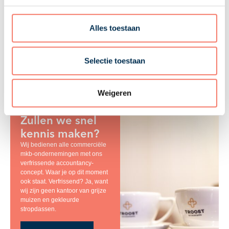
21-05-2026
Troost Accountants
Alles toestaan
Selectie toestaan
Weigeren
Zullen we snel
kennis maken?
Wij bedienen alle commerciële
mkb-ondernemingen met ons
verfrissende accountancy-
concept. Waar je op dit moment
ook staat. Verfrissend? Ja, want
wij zijn geen kantoor van grijze
muizen en gekleurde
stropdassen.