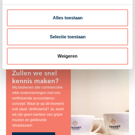
28-05-2026
Alles toestaan
Troost Accountants
Selectie toestaan
Weigeren
Zullen we snel
kennis maken?
Wij bedienen alle commerciële
mkb-ondernemingen met ons
verfrissende accountancy-
concept. Waar je op dit moment
ook staat. Verfrissend? Ja, want
wij zijn geen kantoor van grijze
muizen en gekleurde
stropdassen.