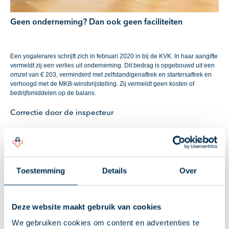
Geen onderneming? Dan ook geen faciliteiten
Een yogalerares schrijft zich in februari 2020 in bij de KVK. In haar aangifte
vermeldt zij een verlies uit onderneming. Dit bedrag is opgebouwd uit een
omzet van € 203, verminderd met zelfstandigenaftrek en startersaftrek en
verhoogd met de MKB-winstvrijstelling. Zij vermeldt geen kosten of
bedrijfsmiddelen op de balans.
Correctie door de inspecteur
De inspecteur merkt de omzet van € 203 aan als resultaat uit overige
werkzaamheden en past de ondernemersfaciliteiten niet toe. De vrouw
maakt bezwaar, maar dit wordt ongegrond verklaard. Ook de rechtbank
verklaart haar beroep ongegrond.
Toestemming
Details
Over
Winst uit onderneming
Een onderneming vereist een duurzame organisatie van arbeid en kapitaal
Deze website maakt gebruik van cookies
die deelneemt aan het maatschappelijk verkeer met het oogmerk om
voordeel te behalen. Cruciaal is dat dit voordeel ook redelijkerwijs te
We gebruiken cookies om content en advertenties te
verwachten moet zijn. Bij de beoordeling hiervan wordt onder meer