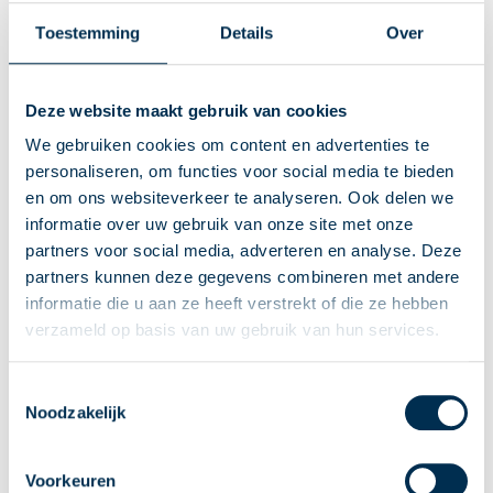
Toestemming
Details
Over
Forfaitaire rendementen banktegoeden en schulden
2025
Deze website maakt gebruik van cookies
We gebruiken cookies om content en advertenties te
De staatssecretaris van Financiën heeft de forfaitaire
personaliseren, om functies voor social media te bieden
rendementspercentages in box 3 voor banktegoeden en schulden voor het
en om ons websiteverkeer te analyseren. Ook delen we
jaar 2025 vastgesteld. Voor banktegoeden bedraagt het forfaitaire
rendement 1,37%. Voor schulden is het forfaitaire rendement vastgesteld
informatie over uw gebruik van onze site met onze
op 2,70%. Deze rendementen vervangen met terugwerkende kracht tot 1
partners voor social media, adverteren en analyse. Deze
januari 2025 de in de wet opgenomen rendementen van 1,44% en 2,61%.
partners kunnen deze gegevens combineren met andere
Bron: Ministerie van Financiën | besluit | stcrt-2026-3708 | 23-02-2026
informatie die u aan ze heeft verstrekt of die ze hebben
verzameld op basis van uw gebruik van hun services.
26-02-2026
Troost Accountants
Toestemmingsselectie
Noodzakelijk
Voorkeuren