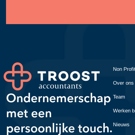
Non Profi
Over ons
Ondernemerschap
Team
met een
Werken bi
persoonlijke touch.
Nieuws