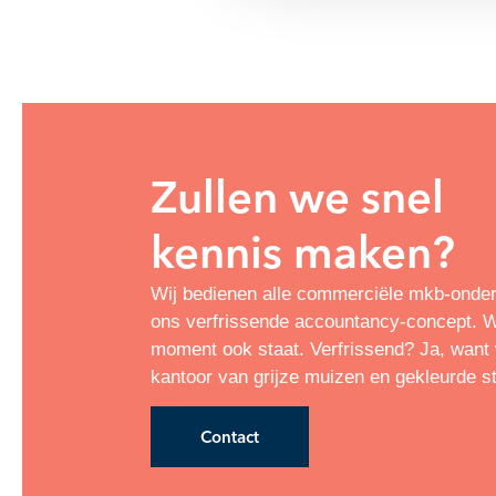
Zullen we snel
kennis maken?
Wij bedienen alle commerciële mkb-onde
ons verfrissende accountancy-concept. Wa
moment ook staat. Verfrissend? Ja, want w
kantoor van grijze muizen en gekleurde s
Contact