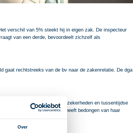
et verschil van 5% steekt hij in eigen zak. De inspecteur
 vraagt van een derde, bevoordeelt zichzelf als
geld gaat rechtstreeks van de bv naar de zakenrelatie. De dga
aan, dezelfde afwezigheid van zekerheden en tussentijdse
de bv een onzakelijk lage rente heeft bedongen van haar
Over