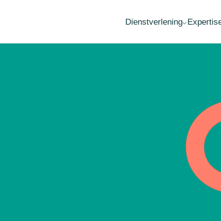
Dienstverlening
Expertis
MKB advies
Fai
Accountancy
Wa
Administratie
Ov
Belastingadvies
Her
Audit
Est
Loonadministratie
Opr