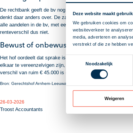
De rechtbank geeft de bv nog gelijk. De vermogenspositie va
Deze website maakt gebruik
denkt daar anders over. De zakenrelatie bezit 42 onroerend
We gebruiken cookies om cont
alle aandelen in de bv, met een waarde van ruim € 3 miljoen
websiteverkeer te analyseren
renteverschil dus niet.
media, adverteren en analys
Bewust of onbewust? Het maakt niet ui
verstrekt of die ze hebben v
Het hof oordeelt dat sprake is van een opzettelijk winstgem
Toestemmingsselectie
Noodzakelijk
elkaar te vereenzelvigen zijn, duidelijk moeten zijn dat 2%
verschil van ruim € 45.000 is een winstuitdeling en wordt bij
Bron: Gerechtshof Arnhem-Leeuwarden | jurisprudentie | ECLI:NL:GH
Weigeren
26-03-2026
Troost Accountants