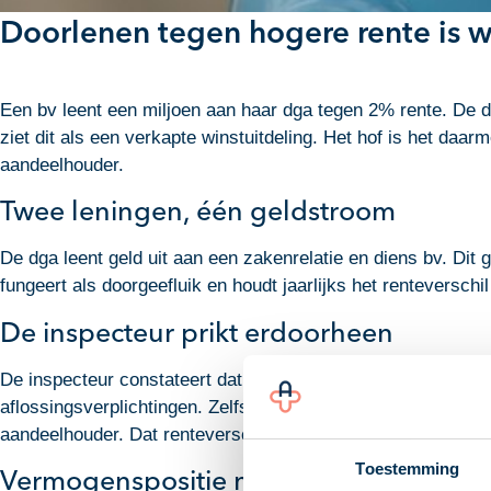
Doorlenen tegen hogere rente is w
Een bv leent een miljoen aan haar dga tegen 2% rente. De d
ziet dit als een verkapte winstuitdeling. Het hof is het daa
aandeelhouder.
Twee leningen, één geldstroom
De dga leent geld uit aan een zakenrelatie en diens bv. Dit 
fungeert als doorgeefluik en houdt jaarlijks het renteverschi
De inspecteur prikt erdoorheen
De inspecteur constateert dat de twee leningen nagenoeg i
aflossingsverplichtingen. Zelfs de aflossingsdata vallen sam
aandeelhouder. Dat renteverschil is een verkapte winstuitde
Toestemming
Vermogenspositie maakt geen verschil