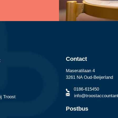
Contact
t
Maseratilaan 4
3261 NA Oud-Beijerland
0186-615450
info@troostaccountant
j Troost
Postbus