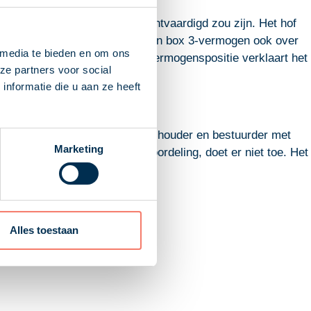
ardoor een lagere rente gerechtvaardigd zou zijn. Het hof
ox 3. De dga beschikt naast zijn box 3-vermogen ook over
 media te bieden en om ons
terugbetalen. Het verschil in vermogenspositie verklaart het
ze partners voor social
nformatie die u aan ze heeft
 en de dga, die als enig aandeelhouder en bestuurder met
Marketing
 de exacte omvang van de bevoordeling, doet er niet toe. Het
Alles toestaan