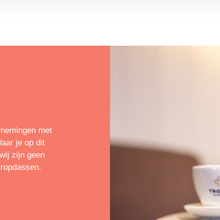
rnemingen met
ar je op dit
ij zijn geen
tropdassen.