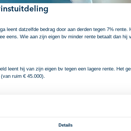
instuitdeling
ga leent datzelfde bedrag door aan derden tegen 7% rente. H
rmee eens. Wie aan zijn eigen bv minder rente betaalt dan hij
geld leent hij van zijn eigen bv tegen een lagere rente. Het 
l (van ruim € 45.000).
dentiek zijn. Dezelfde hoofdsom, hetzelfde moment van aang
en. Het enige verschil is de rente. De inspecteur stelt dat 
ling die tot de winst van de bv moet worden gerekend.
Details