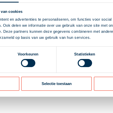
n de dga zou gunstiger zijn dan die van de zakenrelatie, wa
 van cookies
e zaken en heeft een aanzienlijke rendementsgrondslag in b
ent en advertenties te personaliseren, om functies voor social
. Beide partijen kunnen de lening van € 1 miljoen eenvoudig 
. Ook delen we informatie over uw gebruik van onze site met on
e. Deze partners kunnen deze gegevens combineren met andere i
t
erzameld op basis van uw gebruik van hun services.
is. Gezien het substantiële renteverschil had het voor de bv
Voorkeuren
Statistieken
 een onzakelijk lage rente was. Of zij zich bewust waren van
 de winst van de bv opgeteld. De inspecteur krijgt gelijk.
ARL:2026:1011 | 16-02-2026
Selectie toestaan