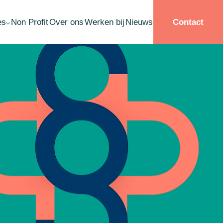
es
Non Profit
Over ons
Werken bij
Nieuws
Contact
llisement Schuldsanering
ardebepaling
ername
structurering
ate planning
ichting