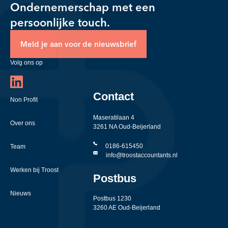
Ondernemerschap met een
persoonlijke touch.
Meld je aan voor de nieuwsbrief
Volg ons op
Contact
Non Profit
Maseratilaan 4
Over ons
3261 NA Oud-Beijerland
0186-615450
Team
info@troostaccountants.nl
Werken bij Troost
Postbus
Nieuws
Postbus 1230
3260 AE Oud-Beijerland