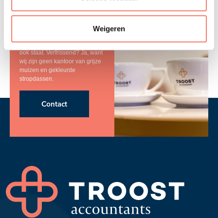
kennis maken?
Wij bedienen alle commerciële
mkb-ondernemingen met ons
Weigeren
verfrissende accountancy-
concept. Waar je op dit moment
ook staat. Verfrissend? Ja, want
wij zijn geen kantoor van grijze
muizen en gekleurde
stropdassen.
Contact