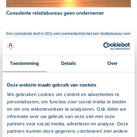
Consulente relatiebureau geen ondernemer
Een consulente sluit in 2011 een overeenkomst met een relatiebureau voor
bemiddelingsdiensten, waarvoor zij een provisie ontvangt. Zij geeft haar
inkomsten, variërend van € 11.705 (2016) tot € 17.023 (2019), aan als
winst uit onderneming. Na een boekenonderzoek concludeert de
inspecteur dat de inkomsten als loon uit (fictieve) dienstbetrekking moeten
worden gekwalificeerd.
Toestemming
Details
Over
Winst uit onderneming?
Deze website maakt gebruik van cookies
Het hof oordeelt dat de consulente onvoldoende zelfstandigheid en
ondernemersrisico bezit. De consulente is verplicht de formulieren en
We gebruiken cookies om content en advertenties te
betalingsafspraken van het bureau te gebruiken. Bij afwezigheid moet zij
personaliseren, om functies voor social media te bieden
vervanging regelen via een andere consulent van het bureau. Verder is er
geen bewijs van onderhandeling over de provisie. Bovendien heeft de
en om ons websiteverkeer te analyseren. Ook delen we
consulente slechts één opdrachtgever, een overeenkomst voor
informatie over uw gebruik van onze site met onze
onbepaalde tijd en geen aantoonbaar debiteuren- of investeringsrisico.
partners voor social media, adverteren en analyse. Deze
Ook treedt zij niet naar buiten als ondernemer. De inkomsten kwalificeren
daarom niet als winst uit onderneming.
partners kunnen deze gegevens combineren met andere