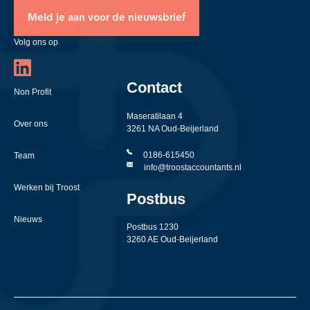
Meld je aan voor de nieuwsbrief
Volg ons op
Contact
Non Profit
Maseratilaan 4
Over ons
3261 NA Oud-Beijerland
0186-615450
Team
info@troostaccountants.nl
Werken bij Troost
Postbus
Nieuws
Postbus 1230
3260 AE Oud-Beijerland