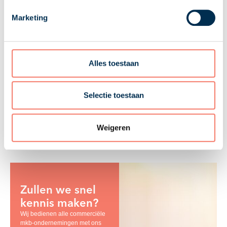
Compromis is compromis
Marketing
Deze uitspraak bevestigt dat een compromis bindend is, ook als latere
rechtspraak een gunstigere uitkomst oplevert. Dat geldt voor beide partijen.
Wie zekerheid koopt, aanvaardt de kans dat het achteraf anders had
gekund.
Alles toestaan
12-05-2026
Selectie toestaan
Troost Accountants
Weigeren
Zullen we snel
kennis maken?
Wij bedienen alle commerciële
mkb-ondernemingen met ons