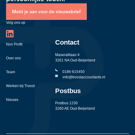
Meld je aan voor de nieuwsbrief
Volg ons op
Contact
Non Profit
Maseratilaan 4
Over ons
3261 NA Oud-Beijerland
0186-615450
Team
info@troostaccountants.nl
Werken bij Troost
Postbus
Nieuws
Postbus 1230
3260 AE Oud-Beijerland