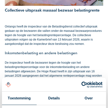
Collectieve uitspraak massaal bezwaar belastingrente
Onlangs heeft de inspecteur van de Belastingdienst collectief uitspraak
gedaan op de bezwaren die vallen onder de massaal bezwaarprocedures
tegen de hoogte van het belastingrentepercentage. De collectieve
uitspraken volgen op de Kamerbrief van 13 februari 2026, waarin is
aangekondigd dat de inspecteur deze beslissing zou nemen.
Inkomstenbelasting en andere belastingen
De inspecteur heeft de bezwaren tegen de hoogte van het
belastingrentepercentage voor de inkomstenbelasting en andere
belastingen afgewezen. De Hoge Raad heeft in zijn uitspraak van 16
januari 2026 aangegeven dat het algemene rentepercentage mag worden
toegepast voor de inkomstenbelasting en andere belastingmiddelen.
Hiermee is het standpunt van de Belastingdienst bevestigd.
Bezwaarmakers ontvangen geen individuele uitspraak. Personen die
uitstel van betaling hebben gekregen in verband met het bezwaar,
ontvangen een brief waarin staat dat dit uitstel afloopt. Tegen deze
Toestemming
Details
Over
collectieve uitspraak is geen beroep mogelijk.