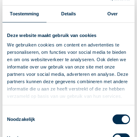
Uitstel bedrag ineens naar 1 januari 2029
Toestemming
Details
Over
Deze website maakt gebruik van cookies
We gebruiken cookies om content en advertenties te
personaliseren, om functies voor social media te bieden
en om ons websiteverkeer te analyseren. Ook delen we
informatie over uw gebruik van onze site met onze
partners voor social media, adverteren en analyse. Deze
partners kunnen deze gegevens combineren met andere
informatie die u aan ze heeft verstrekt of die ze hebben
verzameld op basis van uw gebruik van hun services.
Toestemmingsselectie
Het kabinet stelt de invoering van het keuzerecht bedrag ineens opnieuw uit.
Noodzakelijk
De beoogde ingangsdatum van 1 juli 2026 wordt verschoven naar 1 januari
2029. De