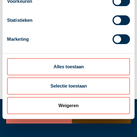
Voorkeuren
Statistieken
Zullen we snel
Marketing
kennis maken?
Wij bedienen alle commerciële
mkb-ondernemingen met ons
verfrissende accountancy-
concept. Waar je op dit moment
Alles toestaan
ook staat. Verfrissend? Ja, want
wij zijn geen kantoor van grijze
muizen en gekleurde
Selectie toestaan
stropdassen.
Contact
Weigeren