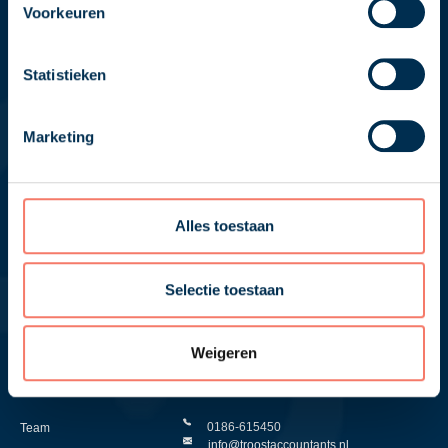
Voorkeuren
Statistieken
Marketing
Ondernemerschap met een
persoonlijke touch.
Alles toestaan
Meld je aan voor de nieuwsbrief
Volg ons op
Selectie toestaan
Contact
Non Profit
Weigeren
Maseratilaan 4
Over ons
3261 NA Oud-Beijerland
0186-615450
Team
info@troostaccountants.nl