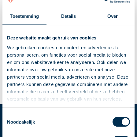
Toestemming
Details
Over
Zullen we snel
Deze website maakt gebruik van cookies
kennis maken?
We gebruiken cookies om content en advertenties te
Wij bedienen alle commerciële
personaliseren, om functies voor social media te bieden
mkb-ondernemingen met ons
en om ons websiteverkeer te analyseren. Ook delen we
verfrissende accountancy-
informatie over uw gebruik van onze site met onze
concept. Waar je op dit moment
ook staat. Verfrissend? Ja, want
partners voor social media, adverteren en analyse. Deze
wij zijn geen kantoor van grijze
partners kunnen deze gegevens combineren met andere
muizen en gekleurde
informatie die u aan ze heeft verstrekt of die ze hebben
stropdassen.
verzameld op basis van uw gebruik van hun services.
Contact
Toestemmingsselectie
Noodzakelijk