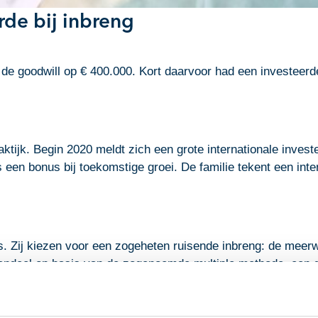
de bij inbreng
rt de goodwill op € 400.000. Kort daarvoor had een investeer
ktijk. Begin 2020 meldt zich een grote internationale inves
s een bonus bij toekomstige groei. De familie tekent een int
's. Zij kiezen voor een zogeheten ruisende inbreng: de meerwa
aandeel op basis van de zogenoemde multiple methode, een g
en kapitalisatiefactor. De totale goodwill komt uit op € 400.