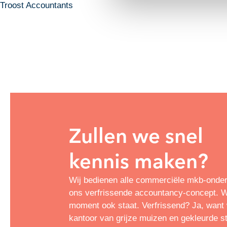
Troost Accountants
Zullen we snel
kennis maken?
Wij bedienen alle commerciële mkb-onde
ons verfrissende accountancy-concept. Wa
moment ook staat. Verfrissend? Ja, want w
kantoor van grijze muizen en gekleurde s