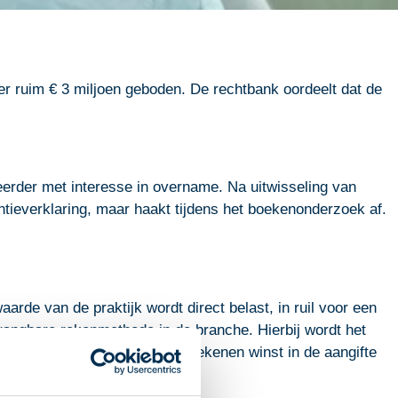
der ruim € 3 miljoen geboden. De rechtbank oordeelt dat de
teerder met interesse in overname. Na uitwisseling van
entieverklaring, maar haakt tijdens het boekenonderzoek af.
arde van de praktijk wordt direct belast, in ruil voor een
angbare rekenmethode in de branche. Hierbij wordt het
000. Daardoor blijft de af te rekenen winst in de aangifte