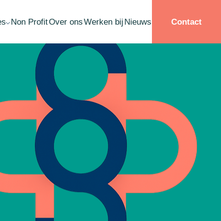
es
Non Profit
Over ons
Werken bij
Nieuws
Contact
llisement Schuldsanering
ardebepaling
ername
structurering
ate planning
ichting