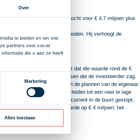
Over
derzoek wordt de praktijk verkocht voor € 4,7 miljoen plus
 daarvoor € 3,3 miljoen had geboden. Hij verhoogt de
 media te bieden en om ons
ze partners voor social
nformatie die u aan ze heeft
het bod van augustus 2020 blijkt dat die waarde rond de €
 geen rekening met de groeikansen die de investeerder zag.
Marketing
om de objectieve waarde, niet om de plannen van de eigenaar.
ren van een concreet bod zou leiden tot een veel te lage
breng en de verkoop is een concurrent in de buurt gestopt,
um. De rechtbank schat de waarde op € 4 miljoen: het
Alles toestaan