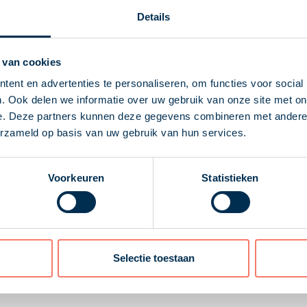
Details
lfde investeerder. Nu volgt een bod van € 5,3 miljoen. Na on
 van cookies
20 € 400.000 waard kon zijn, terwijl een serieuze koper kort
ent en advertenties te personaliseren, om functies voor social
. Ook delen we informatie over uw gebruik van onze site met on
e. Deze partners kunnen deze gegevens combineren met andere i
erzameld op basis van uw gebruik van hun services.
' betekent: de prijs die de hoogstbiedende zou betalen. Uit 
van € 400.000 is niet verdedigbaar. Zijn rekenmethode hield
Voorkeuren
Statistieken
erkopen, doet niet ter zake. Bij inbreng in een bv gaat het 
 waarde heeft gehanteerd. Hij had moeten weten dat het nege
21, wat volgens de rechtbank ook niet reëel is. Tussen de in
egen. Die waardestijging bestond nog niet op de inbrengdat
rijs.
Selectie toestaan