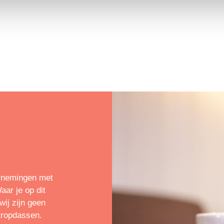
rnemingen met
ar je op dit
ij zijn geen
tropdassen.