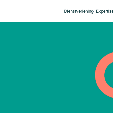
Dienstverlening
Expertis
MKB advies
Fai
Accountancy
Wa
Administratie
Ov
Belastingadvies
Her
Audit
Est
Loonadministratie
Opr