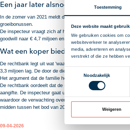
Een jaar later alsnog verkocht
Toestemming
In de zomer van 2021 meldt de familie zich opnieuw bij deze
groeibonussen.
Deze website maakt gebruik
De inspecteur vraagt zich af hoe de praktijk in december 20
We gebruiken cookies om cont
goodwill naar € 4,7 miljoen en legt een forse aanslag op.
websiteverkeer te analyseren
Wat een koper biedt, is de maatstaf
media, adverteren en analys
verstrekt of die ze hebben v
De rechtbank legt uit wat 'waarde in het economisch verkeer
Toestemmingsselectie
3,3 miljoen lag. De door de dierenarts gehanteerde waarde 
Noodzakelijk
Het argument dat de familie helemaal niet van plan was te v
De rechtbank oordeelt dat de dierenarts bewust een te lage
aangifte. De inspecteur gaat uit van de verkoopprijs van 20
waardoor de verwachting over de toekomstige omzet is gest
midden tussen het bod van 2020 en de uiteindelijke verkoopp
Weigeren
09-04-2026