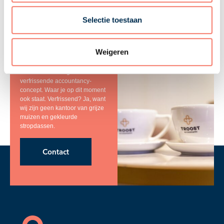
Selectie toestaan
Zullen we snel
kennis maken?
Weigeren
Wij bedienen alle commerciële
mkb-ondernemingen met ons
verfrissende accountancy-
concept. Waar je op dit moment
ook staat. Verfrissend? Ja, want
wij zijn geen kantoor van grijze
muizen en gekleurde
stropdassen.
Contact