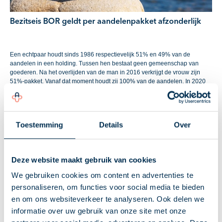
Bezitseis BOR geldt per aandelenpakket afzonderlijk
Een echtpaar houdt sinds 1986 respectievelijk 51% en 49% van de
aandelen in een holding. Tussen hen bestaat geen gemeenschap van
goederen. Na het overlijden van de man in 2016 verkrijgt de vrouw zijn
51%-pakket. Vanaf dat moment houdt zij 100% van de aandelen. In 2020
volgt een juridische splitsing, waarbij een deel van het vermogen wordt
afgesplitst naar een nieuw opgerichte bv. De vrouw schenkt op dezelfde
dag alle aandelen in deze nieuwe bv aan haar dochter.
Toestemming
Details
Over
BOR
De dochter doet een beroep op de BOR voor het volledige
aandelenpakket. De inspecteur wijst dit gedeeltelijk af. Hij past de BOR
Deze website maakt gebruik van cookies
slechts toe op 49% van de aandelen, omdat moeder de overige 51% nog
geen vijf jaar in bezit had op het moment van de schenking. De dochter
We gebruiken cookies om content en advertenties te
stelt dat de wet niet vereist dat het gehele geschonken pakket vijf jaar in
personaliseren, om functies voor social media te bieden
bezit moet zijn geweest. Daarnaast beroept zij zich op het doel en de
en om ons websiteverkeer te analyseren. Ook delen we
strekking van de BOR: moeder verkreeg de 51% immers krachtens erfrecht
van vader, die de aandelen zelf decennialang hield.
informatie over uw gebruik van onze site met onze