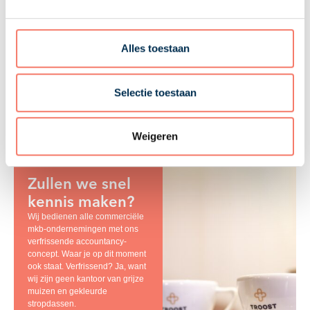
Bron: Gerechtshof Den Haag | jurisprudentie | ECLI:NL:GHDHA:2026:210 | 02-02-2026
19-03-2026
Alles toestaan
Troost Accountants
Selectie toestaan
Weigeren
Zullen we snel
kennis maken?
Wij bedienen alle commerciële
mkb-ondernemingen met ons
verfrissende accountancy-
concept. Waar je op dit moment
ook staat. Verfrissend? Ja, want
wij zijn geen kantoor van grijze
muizen en gekleurde
stropdassen.