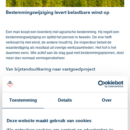
Bestemmingswijziging levert belastbare winst op
Een man koopt een boerderij met agrarische bestemming. Hij regelt een
bestemmingswijziging en splitst het perceel in tweeën. De ene helft
verkoopt hij met winst, de andere houdt hij. De inspecteur belast de
waardestijging als resultaat uit overige werkzaamheden. Het hof is het
daarmee eens. Wie actief aan de slag gaat met bestemmingsplannen, doet
meer dan normaal vermogensbeheer.
Van bijstandsuitkering naar vastgoedproject
Een man met een bijstandsuitkering ziet in 2017 een boerderij te koop
staan die al jaren geen koper vindt. De boerderij heeft een agrarische
bestemming, waardoor deze alleen geschikt is voor een boer met een
bedrijf. De man ruikt een kans. Hij belt de gemeente en hoort dat de
Toestemming
Details
Over
gemeente wil meewerken aan een bestemmingswijziging. Sterker nog, via
de ruimte-voor-ruimteregeling mag hij de oude kassen slopen in ruil voor
een extra bouwkavel. De man schakelt een juridisch planbureau in, laat
onderzoeken uitvoeren en koopt de boerderij, onder de ontbindende
Deze website maakt gebruik van cookies
voorwaarde dat de bestemmingswijziging slaagt, voor € 510.000.
We gebruiken cookies om content en advertenties te