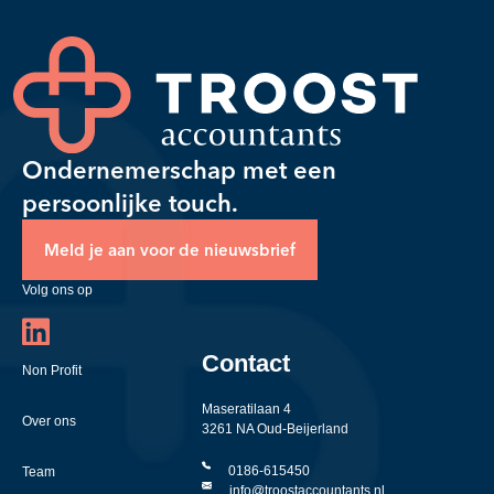
Ondernemerschap met een
persoonlijke touch.
Meld je aan voor de nieuwsbrief
Volg ons op
Contact
Non Profit
Maseratilaan 4
Over ons
3261 NA Oud-Beijerland
0186-615450
Team
info@troostaccountants.nl