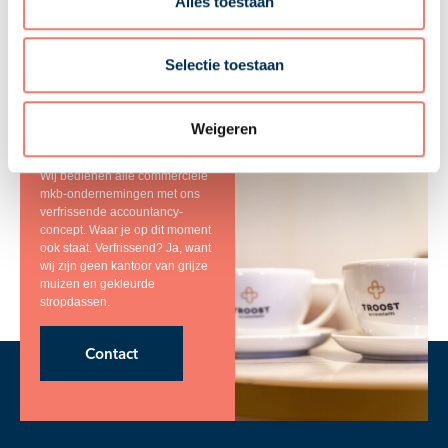
Alles toestaan
Selectie toestaan
Zullen we snel
Weigeren
kennis maken?
Wij bedienen alle commerciële
mkb-ondernemingen met ons
verfrissende accountancy-
concept. Waar je op dit moment
ook staat. Verfrissend? Ja, want
wij zijn geen kantoor van grijze
muizen en gekleurde
stropdassen.
Contact