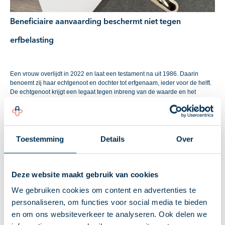
Beneficiaire aanvaarding beschermt niet tegen
erfbelasting
Een vrouw overlijdt in 2022 en laat een testament na uit 1986. Daarin
benoemt zij haar echtgenoot en dochter tot erfgenaam, ieder voor de helft.
De echtgenoot krijgt een legaat tegen inbreng van de waarde en het
vruchtgebruik van de gehele nalatenschap. De dochter verkrijgt de bloot
eigendom. De inspecteur legt een aanslag erfbelasting op van € 2.500,
later verminderd tot € 2.444. De dochter maakt bezwaar.
Gebrouilleerde verhouding met vader
Toestemming
Details
Over
De dochter heeft de nalatenschap beneficiair aanvaard. Zij heeft geen
toegang tot de nalatenschap en de verhouding met haar vader is
Deze website maakt gebruik van cookies
gebrouilleerd. Via haar gemachtigde vraagt zij de vader de erfbelasting te
betalen. De vader laat via de executeur weten dat hij de erfbelasting niet
We gebruiken cookies om content en advertenties te
wenst te betalen. De dochter stelt dat sprake is van een individuele en
personaliseren, om functies voor social media te bieden
buitensporige last in de zin van het EVRM.
en om ons websiteverkeer te analyseren. Ook delen we
Beneficiaire aanvaarding ziet op schulden, niet op heffing